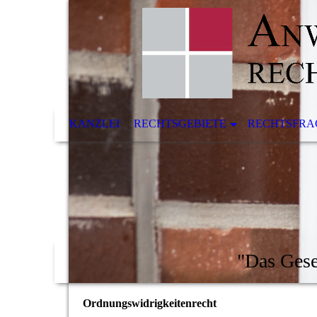
KANZLEI
RECHTSGEBIETE
RECHTSFRA
"Das Geset
Ordnungswidrigkeitenrecht
Ordnungswidrigkeit